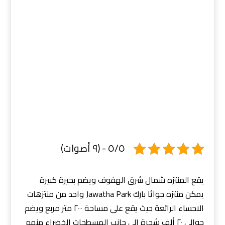
٥/٥ - (٩ أصوات)
يقع المنتزه شمال شرق الهفوف ويضم بحيرة كبيرة
يمكن منتزه جواثا بارك Jawatha Park واحد من منتزهات
الاحساء الرائعة حيث يقع على مساحة ٢٠٠٠ متر مربع ويضم
حوالي ٢٠ ألف شجرة إلى جانب المسطحات الخضراء منهم