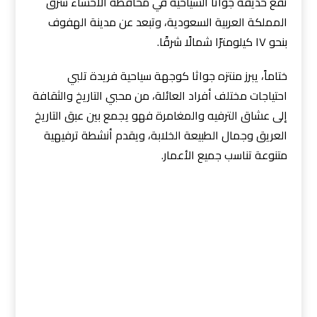
تقع حديقة جواثا السياحية في محافظة الأحساء شرق
المملكة العربية السعودية، وتبعد عن مدينة الهفوف
بنحو ١٧ كيلومترًا شمالًا شرقًا.
ختاماً، يبرز منتزه جواثا كوجهة سياحية فريدة تلبي
احتياجات مختلف أفراد العائلة، من محبي التاريخ والثقافة
إلى عشاق الترفيه والمغامرة فهو يجمع بين عبق التاريخ
العريق وجمال الطبيعة الخلابة، ويقدم أنشطة ترفيهية
متنوعة تناسب جميع الأعمار.