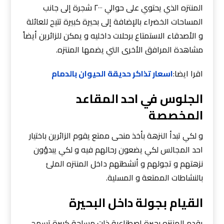
المنتزه الذي يحتوي على حوالي ٢٠٠٠ شجرة إلى جانب
المساحات الخضراء بالإضافة إلى بحيرة كبيرة تتيح للعائلة
و الأصدقاء الاستمتاع برحلات داخليه و يمكن للزائرين أيضاً
مشاهدة المرافق الأخرى التي يضمها المنتزه.
اقرا ايضا:
اسعار تذاكر حديقة الحيوان بالدمام
الجلوس في احد المقاعد
المخصصة
و لكي تبدأ النزهة بأخذ منحى ممتع يقوم الزائرين باختيار
احد المجالس لكي يضعون رحالهم فيه و لكي يبدؤون
نزهتهم و تجولهم و أنشطتهم داخل المنتزه الملئ
بالنشاطات الممتعة و المسلية.
القيام بجولة داخل البحيرة
يقدم المنتزه بحيرة اصطناعية ذات مساحة كبيرة تسمح