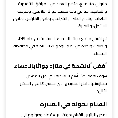
مليوني متر مربع، وتضم العديد من المرافق الترفيهية
والثقافية، بما في ذلك مسجد جواثا التاريخي، وحديقة
الألعاب، ونادي الطيران الشراعي، ونادي الكارتينج، ونادي
البينتبول، والبحيرة.
تم افتتاح منتجع جواثا الاحساء السياحية في عام ٢٠١٩،
وأصبحت واحدة من أهم الوجهات السياحية في محافظة
الأحساء.
أفضل ألانشطة في منتزه جواثا بالاحساء
سوف نقوم بذكر أهم الأنشطة التي من الممكن
ممارستها داخل المنتزه و التي سنسردها على الشكل
التالي:
القيام بجولة في المنتزه
يمكن للزائرين القيام بجولة سريعة عند وصولهم الى