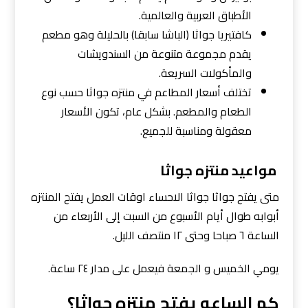
الأطباق العربية والعالمية.
كافتيريا جواثا (الباشا سابقا) بالحليلة وهو مطعم
يقدم مجموعة متنوعة من السندويشات
والمأكولات السريعة.
تختلف أسعار المطاعم في منتزه جواثا حسب نوع
الطعام والمطعم. بشكل عام، تكون الأسعار
معقولة ومناسبة للجميع.
مواعيد منتزه جواثا
متى يفتح جواثا جواثا الاحساء اوقات العمل يفتح المنتزه
أبوابه طوال أيام الأسبوع من السبت إلى الأربعاء من
الساعة ٦ صباحا وحتى ١٢ منتصف الليل.
يومي الخميس و الجمعة فيعمل على مدار ٢٤ ساعة.
كم الساعه يفتح منتزه جواثا؟