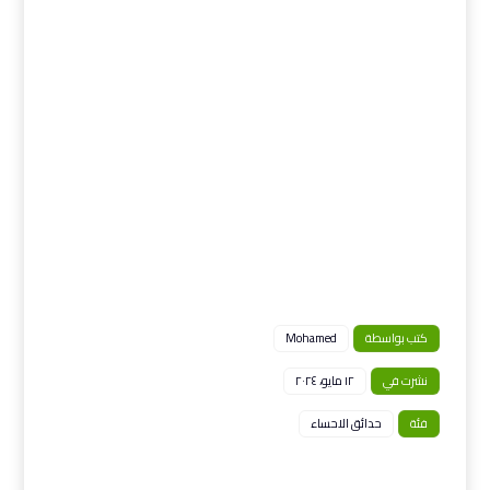
كتب بواسطة
Mohamed
نشرت في
١٢ مايو، ٢٠٢٤
فئة
حدائق الاحساء