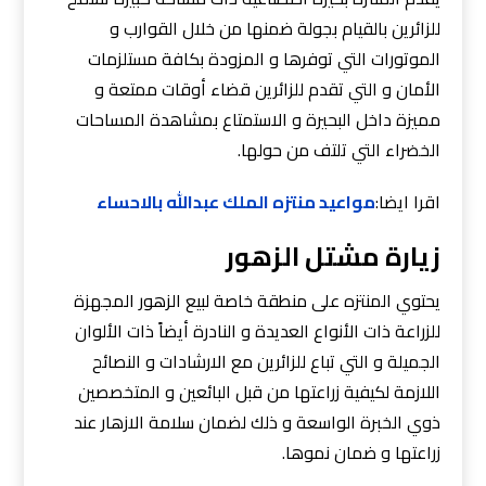
للزائرين بالقيام بجولة ضمنها من خلال القوارب و
الموتورات التي توفرها و المزودة بكافة مستلزمات
الأمان و التي تقدم للزائرين قضاء أوقات ممتعة و
مميزة داخل البحيرة و الاستمتاع بمشاهدة المساحات
الخضراء التي تلتف من حولها.
اقرا ايضا:
مواعيد منتزه الملك عبدالله بالاحساء
زيارة مشتل الزهور
يحتوي المنتزه على منطقة خاصة لبيع الزهور المجهزة
للزراعة ذات الأنواع العديدة و النادرة أيضاً ذات الألوان
الجميلة و التي تباع للزائرين مع الارشادات و النصائح
اللازمة لكيفية زراعتها من قبل البائعين و المتخصصين
ذوي الخبرة الواسعة و ذلك لضمان سلامة الازهار عند
زراعتها و ضمان نموها.