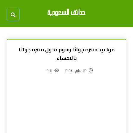
مواعيد منتزه جواثا رسوم دخول منتزه جواثا
بالاحساء
١٢ مايو، ٢٠٢٤
٩١٤