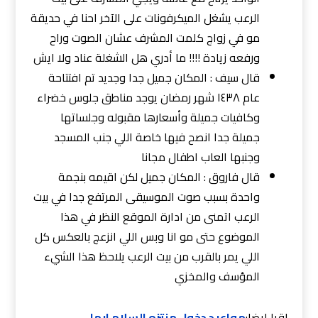
الرعب يشغل الميكرفونات على الآخر احنا في حديقة
مو في زواج كلمت المشرف عشان الصوت وراح
ورفعه زيادة !!!! ما أدري هل الشغلة عناد ولا ايش
قال سيف : المكان جميل جدا وجديد تم افتتاحة
عام ١٤٣٨ شهر رمضان يوجد مناطق جلوس خضراء
وكافيات جميلة وأسعارها مقبوله وجلساتها
جميلة جدا انصح فيها خاصة اللي جنب المسجد
وجنبها العاب اطفال مجانا
قال فاروق : المكان جميل لكن اقيمه بنجمة
واحدة بسبب صوت الموسيقى المرتفع جدا في بيت
الرعب اتمنى من ادارة الموقع النظر في هذا
الموضوع حتى مو انا وبس اللي انزعج بالعكس كل
اللي يمر بالقرب من بيت الرعب يلاحظ هذا الشيء
المؤسف والمخزي
اقرا ايضا:
مواعيد دخول منتزه السلام ابها