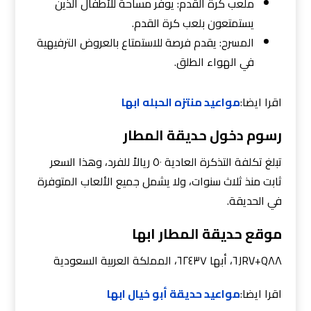
ملعب كرة القدم: يوفر مساحة للأطفال الذين
يستمتعون بلعب كرة القدم.
المسرح: يقدم فرصة للاستمتاع بالعروض الترفيهية
في الهواء الطلق.
اقرا ايضا:
مواعيد منتزه الحبله ابها
رسوم دخول حديقة المطار
تبلغ تكلفة التذكرة العادية ٥٠ ريالاً للفرد، وهذا السعر
ثابت منذ ثلاث سنوات، ولا يشمل جميع الألعاب المتوفرة
في الحديقة.
موقع حديقة المطار ابها
٦JRV+Q٨٨، أبها ٦٢٤٣٧، المملكة العربية السعودية
اقرا ايضا:
مواعيد حديقة أبو خيال ابها