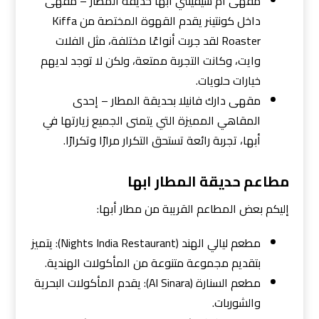
مقهى ام سيفينتي ابها حديقة المطار – مقهى
داخل كونتينر يقدم القهوة المختصة من Kiffa
Roaster لقد جربت أنواعًا مختلفة، مثل الفلات
وايت، وكانت التجربة ممتعة، ولكن لا توجد لديهم
خيارات حلويات.
مقهى دارك فانيلا بحديقة المطار – إحدى
المقاهي المميزة التي يتمنى الجميع زيارتها في
أبها، تجربة رائعة تستحق التكرار مرارًا وتكرارًا.
مطاعم حديقة المطار ابها
إليكم بعض المطاعم القريبة من مطار أبها:
مطعم ليالي الهند (Nights India Restaurant): يتميز
بتقديم مجموعة متنوعة من المأكولات الهندية.
مطعم السنارة (Al Sinara): يقدم المأكولات البحرية
والشوربات.