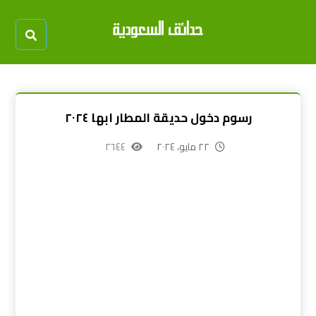
رسوم دخول حديقة المطار ابها ٢٠٢٤
٢٢ مايو، ٢٠٢٤
٢٦٤٤