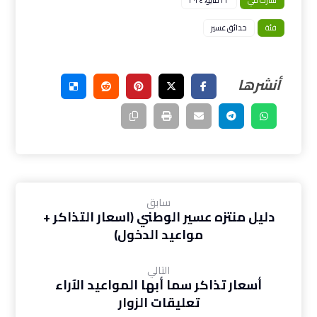
نشرت في
٢٢ مايو، ٢٠٢٤
فئة
حدائق عسير
سابق
دليل منتزه عسير الوطني (اسعار التذاكر +
مواعيد الدخول)
التالي
أسعار تذاكر سما أبها المواعيد الآراء
تعليقات الزوار