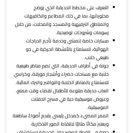
التعرف على مخطط الحديقة الذي يوضح
محتوياتها، بما في ذلك المطاعم والكافيهات
والمناطق الترفيهية والمسجد والمحلات، من خلال
رسومات وشروحات توضيحية.
مسارات خاصة للمشي وخدمة تأجير الدراجات
الهوائية، للاستمتاع بالأنشطة الحركية في جو
طبيعي خلاب.
جولة في أطراف الحديقة، التي تضم مناظر طبيعية
خلابة مع مساحات خضراء وأشجار مورقة، وكراسي
للاستمتاع بالمناظر الخلابة والنوافير والبرك المائية.
العاب حديقة متنوعة للأطفال لقضاء وقت ممتع،
وعروض موسيقية حية في مسرح الحفلات
الموسيقية.
الممر المضيء كمدخل رئيسي يقدم أضواءً ساطعة
ويعتبر مكانًا مثاليًا لالتقاط الصور التذكارية.
جولة في القطار الصغير حول الحديقة لاستكشاف