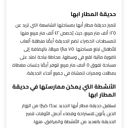
حديقة المطار ابها
تتميز حديقة مطار أبها بمساحتها الشاسعة التي تزيد عن
١٢٥ ألف متر مربع، حيث يُخصص ٤٢ ألف متر مربع منها
للمسطحات الخضراء تضم الحديقة أيضًا منطقة ألعاب
للأطفال تبلغ مساحتها ٧٥٠ مترًا مربعًا، بالإضافة إلى
نافورة مائية تقع في وسطها، محاطة بباحة تمتد على
مساحة تفوق ٥ آلاف متر مربع تتوفر أيضًا جلسات مغطاة
بمظلات وممرات للمشاة في جميع أنحاء الحديقة.
الأنشطة التي يمكن ممارستها في حديقة
المطار ابها
تستقبل حديقة مطار أبها الجديد عددًا كبيرًا من الزوار
الذين يأتون للاستراحة وقضاء أجمل الأوقات تتميز
الحديقة بالعديد من الأنشطة والمرافق، منها: