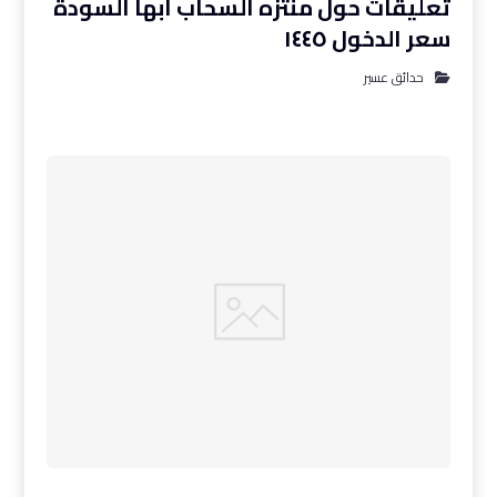
تعليقات حول منتزه السحاب ابها السودة
سعر الدخول ١٤٤٥
حدائق عسير